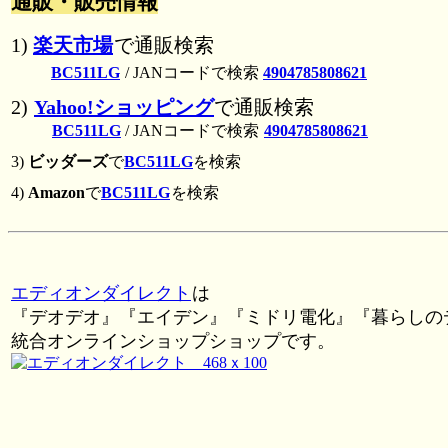
通販・販売情報
1)
楽天市場
で通販検索
BC511LG
/ JANコードで検索
4904785808621
2)
Yahoo!ショッピング
で通販検索
BC511LG
/ JANコードで検索
4904785808621
3)
ビッダーズ
で
BC511LG
を検索
4)
Amazon
で
BC511LG
を検索
エディオンダイレクト
は
『デオデオ』『エイデン』『ミドリ電化』『暮らしの
統合オンラインショップショップです。