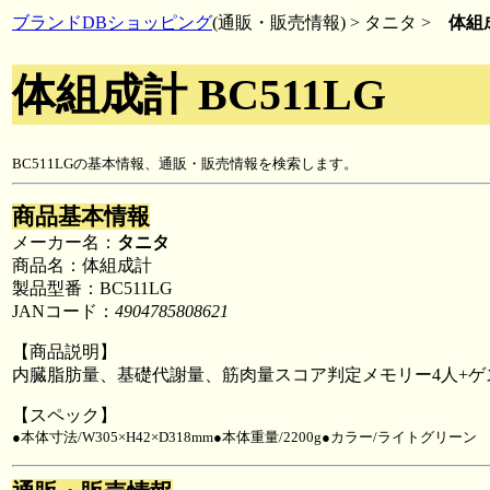
ブランドDBショッピング
(通販・販売情報) > タニタ >
体組成
体組成計 BC511LG
BC511LGの基本情報、通販・販売情報を検索します。
商品基本情報
メーカー名：
タニタ
商品名：体組成計
製品型番：BC511LG
JANコード：
4904785808621
【商品説明】
内臓脂肪量、基礎代謝量、筋肉量スコア判定メモリー4人+
【スペック】
●本体寸法/W305×H42×D318mm●本体重量/2200g●カラー/ライトグリーン